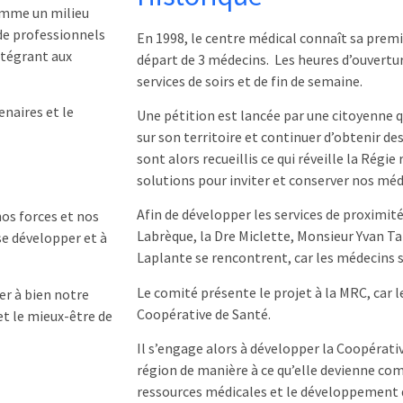
omme un milieu
 de professionnels
En 1998, le centre médical connaît sa premiè
ntégrant aux
départ de 3 médecins. Les heures d’ouvertu
services de soirs et de fin de semaine.
naires et le
Une pétition est lancée par une citoyenne qu
sur son territoire et continuer d’obtenir de
sont alors recueillis ce qui réveille la Régie
solutions pour inviter et conserver nos méd
Afin de développer les services de proximité
os forces et nos
Labrèque, la Dre Miclette, Monsieur Yvan T
se développer et à
Laplante se rencontrent, car les médecins s
Le comité présente le projet à la MRC, car l
er à bien notre
Coopérative de Santé.
 et le mieux-être de
Il s’engage alors à développer la Coopérativ
région de manière à ce qu’elle devienne co
ressources médicales et le développement d