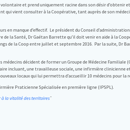
 volontaire et prend uniquement racine dans son désir d’obtenir et
ent qui vient consulter à la Coopérative, tant auprès de son médeci
urs en manque d’effectif. Le président du Conseil d’administration
 de la Santé, Dr Gaétan Barrette qu’il doit venir en aide à la Coop
gs de la Coop entre juillet et septembre 2016. Par la suite, Dr B
 les médecins décident de former un Groupe de Médecine Familiale 
re incluant, une travailleuse sociale, une infirmière clinicienne 
veaux locaux qui lui permettra d’accueillir 10 médecins pour la r
firmière Praticienne Spécialisée en première ligne (IPSPL).
à la vitalité des territoires
¯