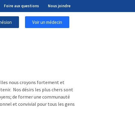
Foire aux questions
Nous joindre
hésion
Voir un médecin
uelles nous croyons fortement et
tenir. Nos désirs les plus chers sont
citoyens; de former une communauté
sionnel et convivial pour tous les gens