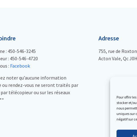
oindre
Adresse
ne : 450-546-3245
755, rue de Roxton
eur : 450-546-4720
Acton Vale, Qc J0
ous :
Facebook
lez noter qu’aucune information
 ou rendez-vous ne seront traités par
, par télécopieur ou sur les réseaux
Pour offrir l
**
stocker et/ou
nous permettr
uniques sur c
négatif sur c
Ac