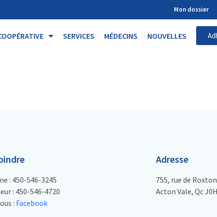
Mon dossier
COOPÉRATIVE
SERVICES
MÉDECINS
NOUVELLES
Ad
oindre
Adresse
ne : 450-546-3245
755, rue de Roxton
eur : 450-546-4720
Acton Vale, Qc J0
ous :
Facebook