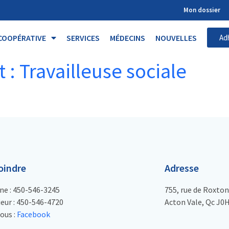
Mon dossier
COOPÉRATIVE
SERVICES
MÉDECINS
NOUVELLES
Ad
 : Travailleuse sociale
oindre
Adresse
ne : 450-546-3245
755, rue de Roxton
eur : 450-546-4720
Acton Vale, Qc J0
ous :
Facebook